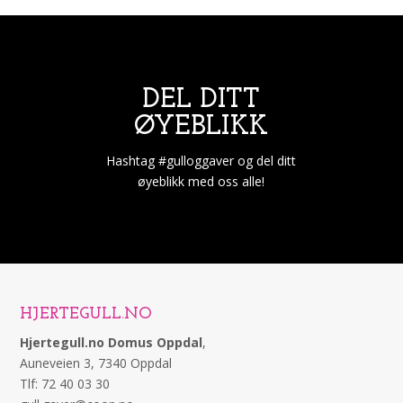
DEL DITT
ØYEBLIKK
Hashtag #gulloggaver og del ditt
øyeblikk med oss alle!
HJERTEGULL.NO
Hjertegull.no Domus Oppdal
,
Auneveien 3, 7340 Oppdal
Tlf: 72 40 03 30