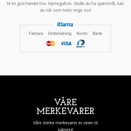
til en god handel hos Hjertegull.no. Skulle du ha spørsmål, kan
du når som helst ringe oss!
VÅRE
MERKEVARER
Våre sterke merkevarer er veien til
suksess!