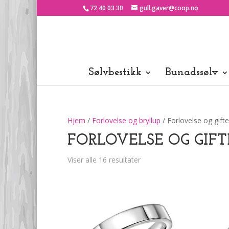
72 40 03 30
gull.gaver@coop.no
Sølvbestikk
Bunadssølv
Hjem
/
Forlovelse og bryllup
/ Forlovelse og gifte
FORLOVELSE OG GIFT
Viser alle 16 resultater