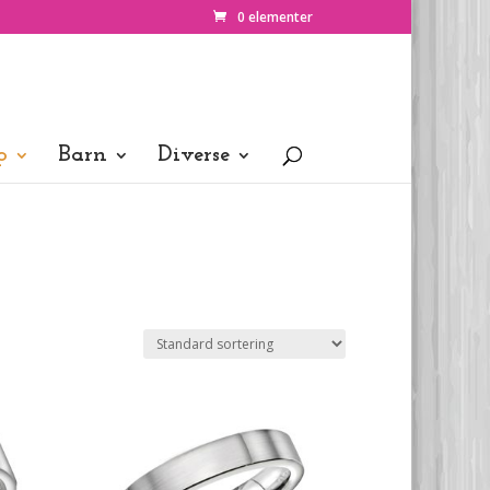
0 elementer
p
Barn
Diverse