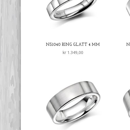
NS1040 RING GLATT 4 MM
N
kr
1.349,00