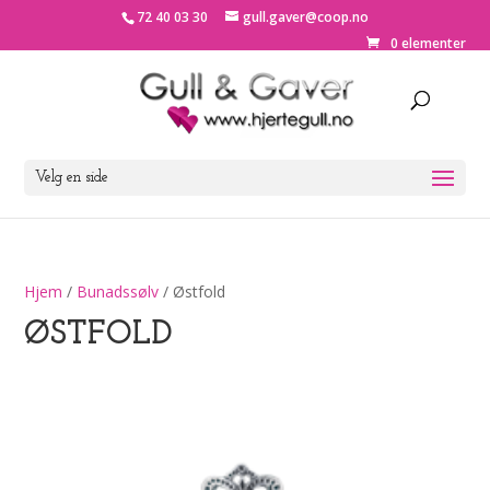
72 40 03 30
gull.gaver@coop.no
0 elementer
Velg en side
Hjem
/
Bunadssølv
/ Østfold
ØSTFOLD