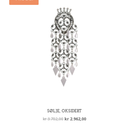
SØLJE, OKSIDERT
Opprinnelig
Nåværende
kr
3.702,00
kr
2.962,00
pris
pris