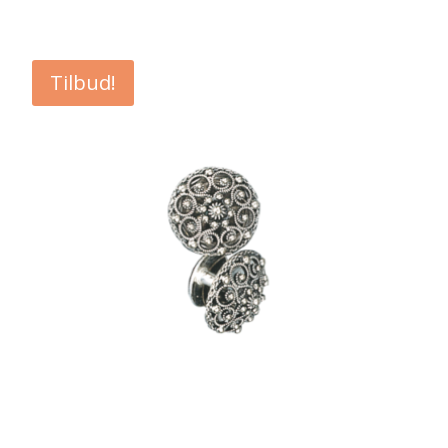
pris
pris
var:
er:
kr 1.704,00.
kr 1.363,00.
Tilbud!