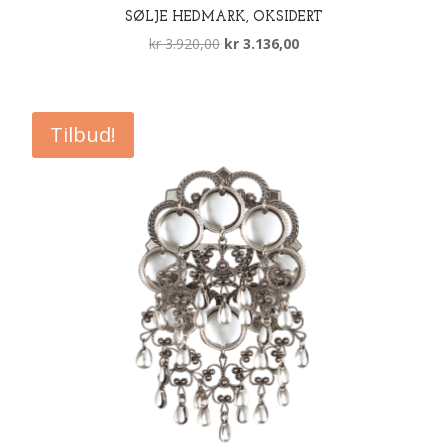
SØLJE HEDMARK, OKSIDERT
Opprinnelig
Nåværende
kr
3.920,00
kr
3.136,00
pris
pris
var:
er:
kr 3.920,00.
kr 3.136,00.
Tilbud!