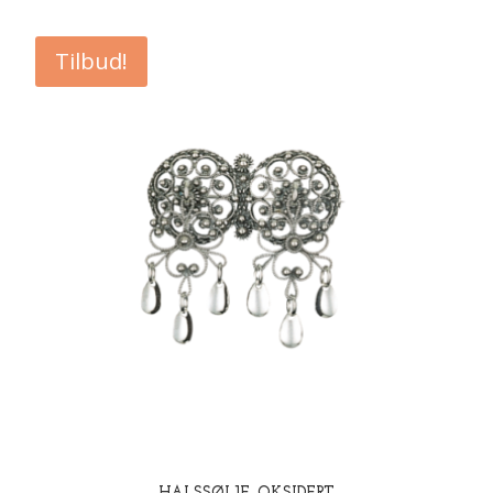
var:
er:
kr 3.702,00.
kr 2.962,00.
Tilbud!