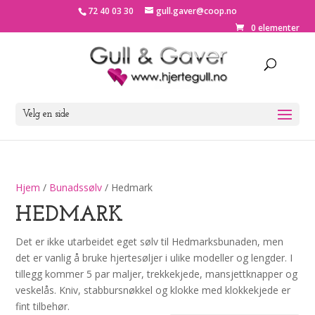
72 40 03 30
gull.gaver@coop.no
0 elementer
Velg en side
Hjem
/
Bunadssølv
/ Hedmark
HEDMARK
Det er ikke utarbeidet eget sølv til Hedmarksbunaden, men
det er vanlig å bruke hjertesøljer i ulike modeller og lengder. I
tillegg kommer 5 par maljer, trekkekjede, mansjettknapper og
veskelås. Kniv, stabbursnøkkel og klokke med klokkekjede er
fint tilbehør.