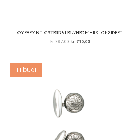
ØYREPYNT ØSTERDALEN/HEDMARK, OKSIDERT
Opprinnelig
Nåværende
kr
887,00
kr
710,00
pris
pris
var:
er:
kr 887,00.
kr 710,00.
Tilbud!