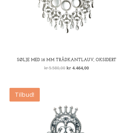
SØLJE MED 16 MM TRÅDKANTLAUV, OKSIDERT
Opprinnelig
Nåværende
kr
5.580,00
kr
4.464,00
pris
pris
var:
er:
kr 5.580,00.
kr 4.464,00.
Tilbud!