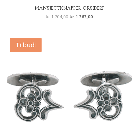
MANSJETTKNAPPER, OKSIDERT
Opprinnelig
Nåværende
kr
1.704,00
kr
1.363,00
pris
pris
var:
er:
kr 1.704,00.
kr 1.363,00.
Tilbud!