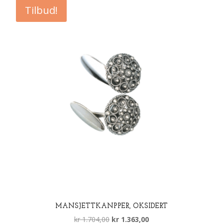
Tilbud!
MANSJETTKANPPER, OKSIDERT
Opprinnelig
Nåværende
kr
1.704,00
kr
1.363,00