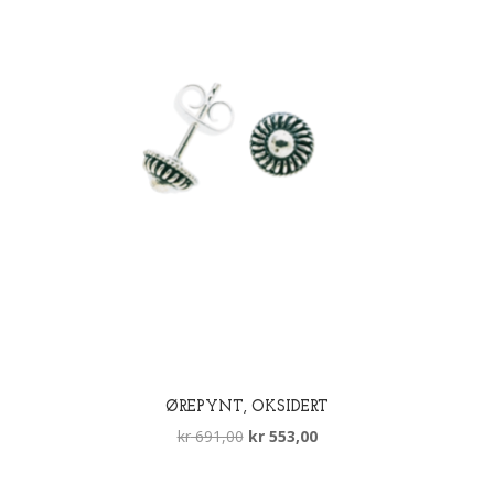
ØREPYNT, OKSIDERT
Opprinnelig
Nåværende
kr
691,00
kr
553,00
pris
pris
var:
er: