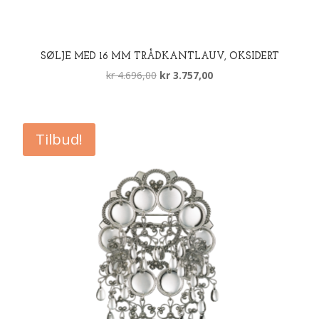
SØLJE MED 16 MM TRÅDKANTLAUV, OKSIDERT
Opprinnelig
Nåværende
kr
4.696,00
kr
3.757,00
pris
pris
var:
er:
kr 4.696,00.
kr 3.757,00.
Tilbud!