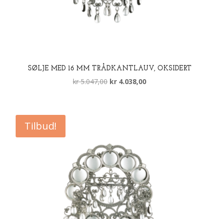
SØLJE MED 16 MM TRÅDKANTLAUV, OKSIDERT
Opprinnelig
Nåværende
kr
5.047,00
kr
4.038,00
pris
pris
var:
er:
kr 5.047,00.
kr 4.038,00.
Tilbud!