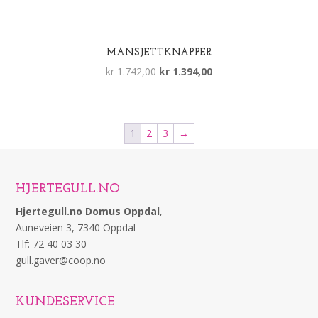
MANSJETTKNAPPER
Opprinnelig
Nåværende
kr
1.742,00
kr
1.394,00
pris
pris
var:
er:
kr 1.742,00.
kr 1.394,00.
1
2
3
→
HJERTEGULL.NO
Hjertegull.no Domus Oppdal
,
Auneveien 3, 7340 Oppdal
Tlf: 72 40 03 30
gull.gaver@coop.no
KUNDESERVICE