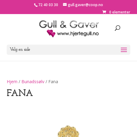
72 40 03 30
gull.gaver@coop.no
0 elementer
Velg en side
Hjem
/
Bunadssølv
/ Fana
FANA