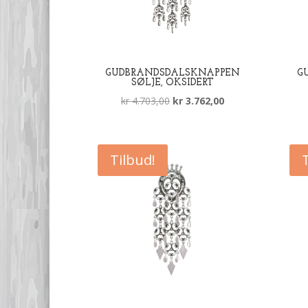
GUDBRANDSDALSKNAPPEN
G
SØLJE, OKSIDERT
Opprinnelig
Nåværende
kr
4.703,00
kr
3.762,00
pris
pris
var:
er:
kr 4.703,00.
kr 3.762,00.
Tilbud!