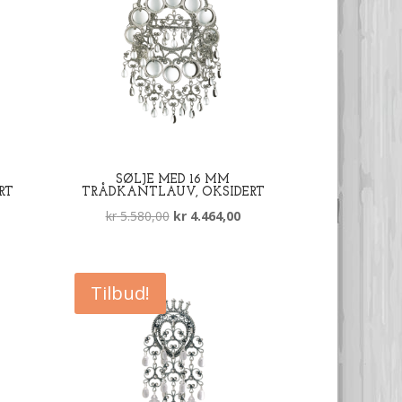
SØLJE MED 16 MM
RT
TRÅDKANTLAUV, OKSIDERT
åværende
Opprinnelig
Nåværende
kr
5.580,00
kr
4.464,00
is
pris
pris
:
var:
er:
 4.038,00.
kr 5.580,00.
kr 4.464,00.
Tilbud!