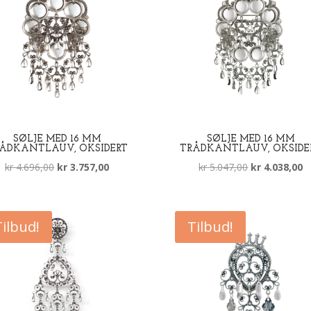
SØLJE MED 16 MM
SØLJE MED 16 MM
ÅDKANTLAUV, OKSIDERT
TRÅDKANTLAUV, OKSIDE
Opprinnelig
Nåværende
Opprinnelig
N
kr
4.696,00
kr
3.757,00
kr
5.047,00
kr
4.038,00
pris
pris
pris
pr
var:
er:
var:
er
kr 4.696,00.
kr 3.757,00.
kr 5.047,00.
kr
Tilbud!
Tilbud!