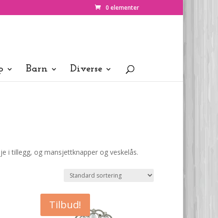
0 elementer
p
Barn
Diverse
e i tillegg, og mansjettknapper og veskelås.
Tilbud!