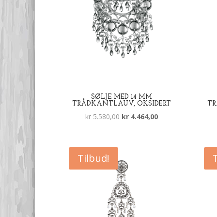
SØLJE MED 14 MM
TRÅDKANTLAUV, OKSIDERT
TR
Opprinnelig
Nåværende
kr
5.580,00
kr
4.464,00
pris
pris
var:
er:
kr 5.580,00.
kr 4.464,00.
Tilbud!