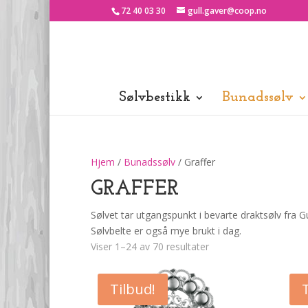
72 40 03 30
gull.gaver@coop.no
Sølvbestikk
Bunadssølv
Hjem
/
Bunadssølv
/ Graffer
GRAFFER
Sølvet tar utgangspunkt i bevarte draktsølv fra 
Sølvbelte er også mye brukt i dag.
Viser 1–24 av 70 resultater
Tilbud!