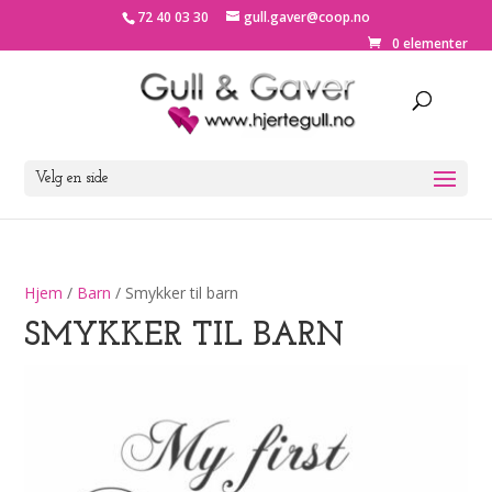
72 40 03 30
gull.gaver@coop.no
0 elementer
Velg en side
Hjem
/
Barn
/ Smykker til barn
SMYKKER TIL BARN