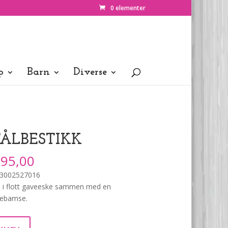
0 elementer
p
Barn
Diverse
TÅLBESTIKK
95,00
 93002527016
res i flott gaveeske sammen med en
gebamse.