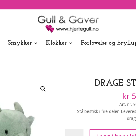
Smykker
Klokker
Forlovelse og bryllu
DRAGE S
kr
5
Art. nr.
Stålbestikk i fire deler. Leve
dra
Drage