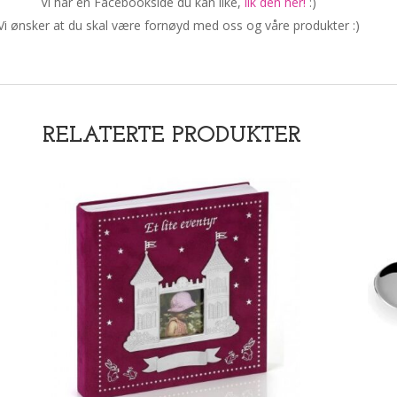
Vi har en Facebookside du kan like,
lik den her!
:)
Vi ønsker at du skal være fornøyd med oss og våre produkter :)
RELATERTE PRODUKTER