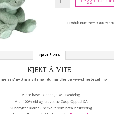
Legg i handle
stålbestikk
antall
Produktnummer:
93002527
Kjekt å vite
KJEKT Å VITE
ngelser/ nyttig å vite når du handler på www.hjertegull.no
Vi har base i Oppdal, Sør Trøndelag.
Vi er 100% eid og drevet av Coop Oppdal SA
Vi benytter Klarna Checkout som betalingsløsning