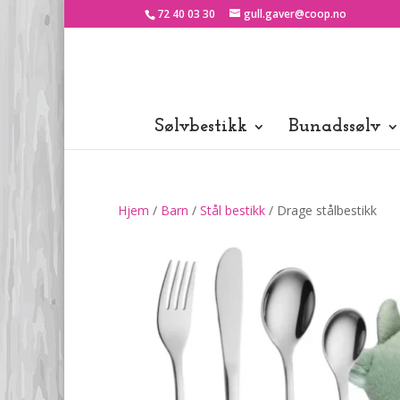
72 40 03 30
gull.gaver@coop.no
Sølvbestikk
Bunadssølv
Hjem
/
Barn
/
Stål bestikk
/ Drage stålbestikk