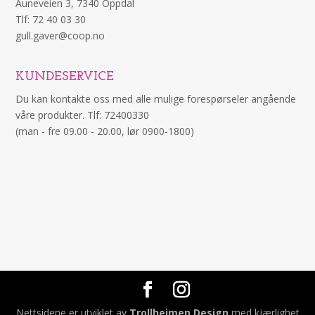
Auneveien 3, 7340 Oppdal
Tlf: 72 40 03 30
gull.gaver@coop.no
KUNDESERVICE
Du kan kontakte oss med alle mulige forespørseler angående
våre produkter. Tlf: 72400330
(man - fre 09.00 - 20.00, lør 0900-1800)
Nettsidene er utviklet av
Trollheimen Design
med kjærlighet