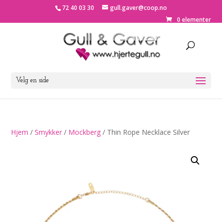
72 40 03 30
gull.gaver@coop.no
0 elementer
Velg en side
Hjem
/
Smykker
/
Mockberg
/ Thin Rope Necklace Silver