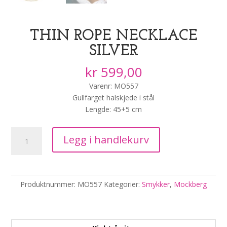
THIN ROPE NECKLACE
SILVER
kr
599,00
Varenr: MO557
Gullfarget halskjede i stål
Lengde: 45+5 cm
Thin
Legg i handlekurv
Rope
Necklace
Silver
antall
Produktnummer:
MO557
Kategorier:
Smykker
,
Mockberg