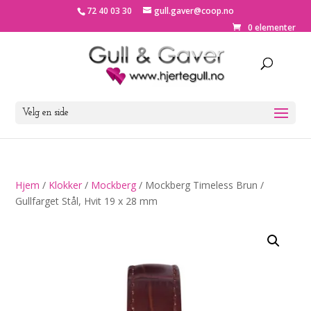
72 40 03 30
gull.gaver@coop.no
0 elementer
Velg en side
Hjem
/
Klokker
/
Mockberg
/ Mockberg Timeless Brun /
Gullfarget Stål, Hvit 19 x 28 mm