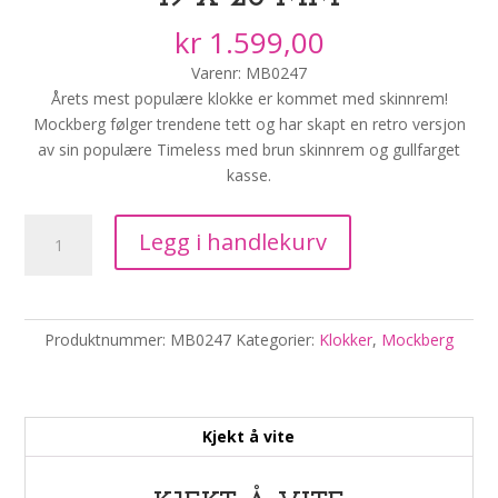
kr
1.599,00
Varenr: MB0247
Årets mest populære klokke er kommet med skinnrem!
Mockberg følger trendene tett og har skapt en retro versjon
av sin populære Timeless med brun skinnrem og gullfarget
kasse.
Mockberg
Legg i handlekurv
Timeless
Brun
/
Gullfarget
Produktnummer:
MB0247
Kategorier:
Klokker
,
Mockberg
Stål,
Hvit
19
x
Kjekt å vite
28
mm