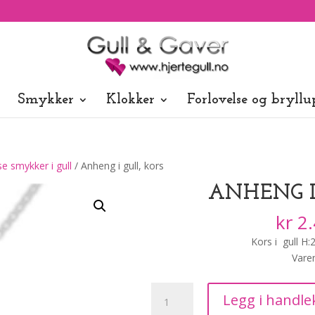
Smykker
Klokker
Forlovelse og bryllu
se smykker i gull
/ Anheng i gull, kors
ANHENG I
kr
2.
Kors i gull 
Vare
Anheng
Legg i handle
i