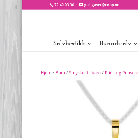
72 40 03 30
gull.gaver@coop.no
Sølvbestikk
Bunadssølv
Hjem
/
Barn
/
Smykker til barn
/
Prins og Prinses