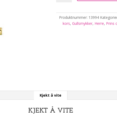
gull,
kors
antall
Produktnummer:
13994
Kategorie
kors
,
Gullsmykker
,
Herre
,
Prins 
Kjekt å vite
KJEKT Å VITE