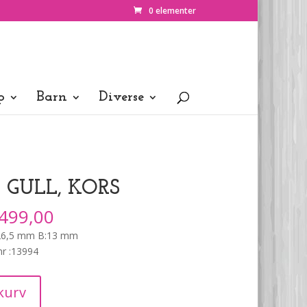
0 elementer
p
Barn
Diverse
 GULL, KORS
499,00
H:26,5 mm B:13 mm
nr :13994
kurv