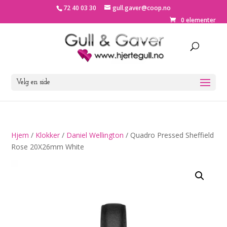
72 40 03 30
gull.gaver@coop.no
0 elementer
Velg en side
Hjem
/
Klokker
/
Daniel Wellington
/ Quadro Pressed Sheffield
Rose 20X26mm White