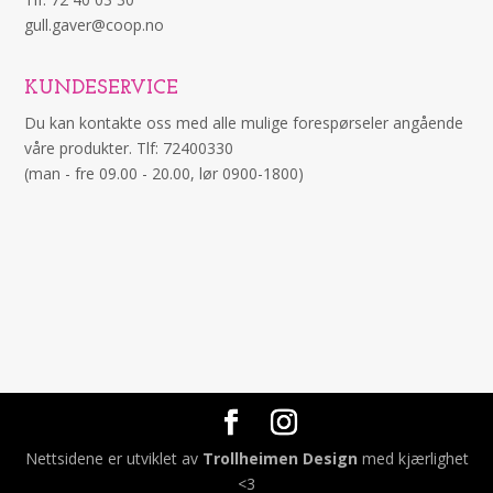
gull.gaver@coop.no
KUNDESERVICE
Du kan kontakte oss med alle mulige forespørseler angående
våre produkter. Tlf: 72400330
(man - fre 09.00 - 20.00, lør 0900-1800)
Nettsidene er utviklet av
Trollheimen Design
med kjærlighet
<3