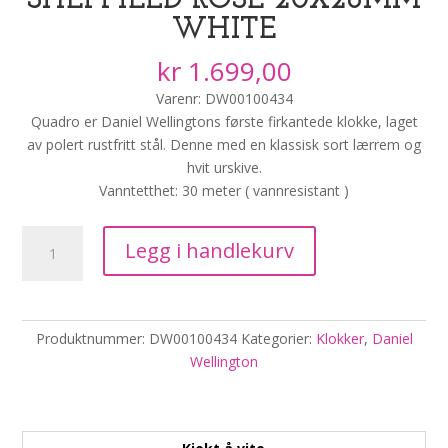
SHEFFIELD ROSE 20X26MM
WHITE
kr
1.699,00
Varenr:
DW00100434
Quadro er Daniel Wellingtons første firkantede klokke, laget
av polert rustfritt stål. Denne med en klassisk sort lærrem og
hvit urskive.
Vanntetthet: 30 meter ( vannresistant )
Quadro
Legg i handlekurv
Pressed
Sheffield
Rose
20X26mm
Produktnummer:
DW00100434
Kategorier:
Klokker
,
Daniel
White
Wellington
antall