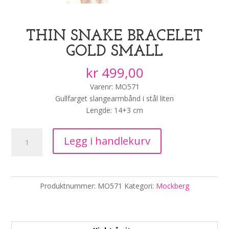
THIN SNAKE BRACELET
GOLD SMALL
kr
499,00
Varenr: MO571
Gullfarget slangearmbånd i stål liten
Lengde: 14+3 cm
Thin
Legg i handlekurv
Snake
Bracelet
Gold
Small
Produktnummer:
MO571
Kategori:
Mockberg
antall