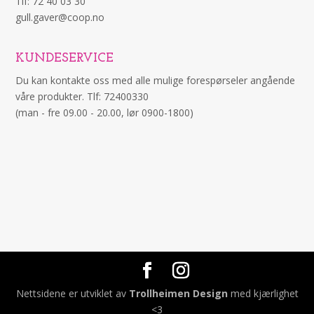
Tlf: 72 40 03 30
gull.gaver@coop.no
KUNDESERVICE
Du kan kontakte oss med alle mulige forespørseler angående
våre produkter. Tlf: 72400330
(man - fre 09.00 - 20.00, lør 0900-1800)
Nettsidene er utviklet av
Trollheimen Design
med kjærlighet
<3