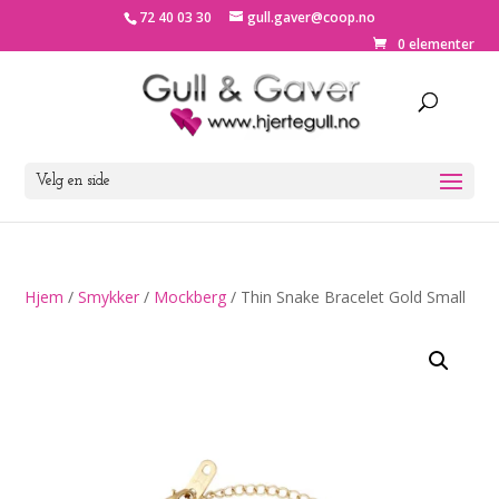
72 40 03 30
gull.gaver@coop.no
0 elementer
Velg en side
Hjem
/
Smykker
/
Mockberg
/ Thin Snake Bracelet Gold Small