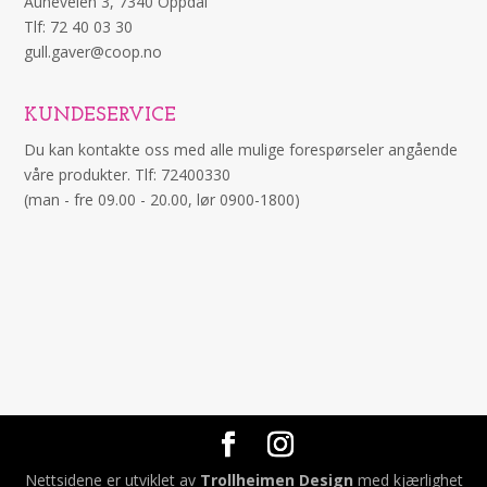
Auneveien 3, 7340 Oppdal
Tlf: 72 40 03 30
gull.gaver@coop.no
KUNDESERVICE
Du kan kontakte oss med alle mulige forespørseler angående
våre produkter. Tlf: 72400330
(man - fre 09.00 - 20.00, lør 0900-1800)
Nettsidene er utviklet av
Trollheimen Design
med kjærlighet