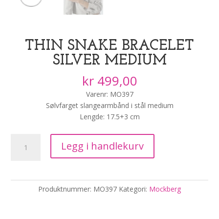
THIN SNAKE BRACELET
SILVER MEDIUM
kr
499,00
Varenr: MO397
Sølvfarget slangearmbånd i stål medium
Lengde: 17.5+3 cm
Thin
Legg i handlekurv
Snake
Bracelet
Silver
Medium
Produktnummer:
MO397
Kategori:
Mockberg
antall