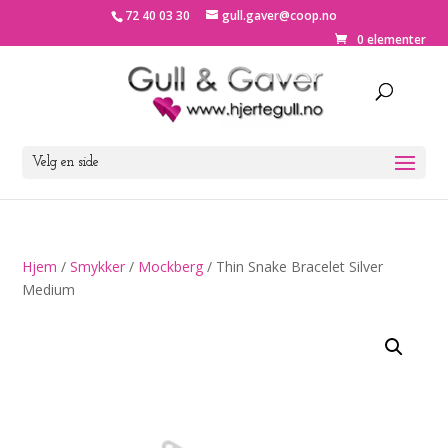
72 40 03 30
gull.gaver@coop.no
0 elementer
Velg en side
Hjem
/
Smykker
/
Mockberg
/ Thin Snake Bracelet Silver
Medium