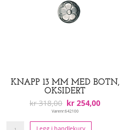
KNAPP 13 MM MED BOTN,
OKSIDERT
Opprinnelig
Nåvære
kr
318,00
kr
254,00
pris
pris
Varenr:642100
var:
er:
kr 318,00.
kr 254,0
Knapp
Legg i handlekurv