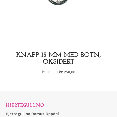
KNAPP 15 MM MED BOTN,
OKSIDERT
Opprinnelig
Nåværende
kr
360,00
kr
250,00
pris
pris
var:
er:
kr 360,00.
kr 250,00.
HJERTEGULL.NO
Hjertegull.no Domus Oppdal
,