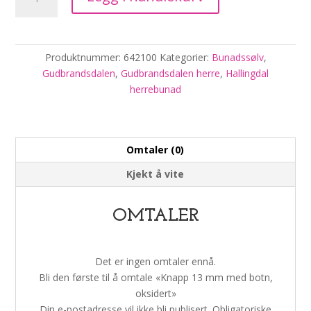
13
mm
med
botn,
Produktnummer:
642100
Kategorier:
Bunadssølv
,
oksidert
Gudbrandsdalen
,
Gudbrandsdalen herre
,
Hallingdal
antall
herrebunad
Omtaler (0)
Kjekt å vite
OMTALER
Det er ingen omtaler ennå.
Bli den første til å omtale «Knapp 13 mm med botn,
oksidert»
Din e-postadresse vil ikke bli publisert.
Obligatoriske