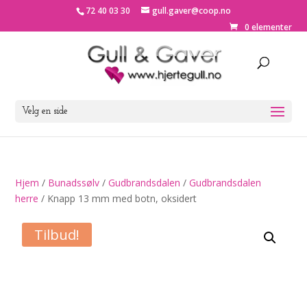
72 40 03 30
gull.gaver@coop.no
0 elementer
Velg en side
Hjem
/
Bunadssølv
/
Gudbrandsdalen
/
Gudbrandsdalen
herre
/ Knapp 13 mm med botn, oksidert
Tilbud!