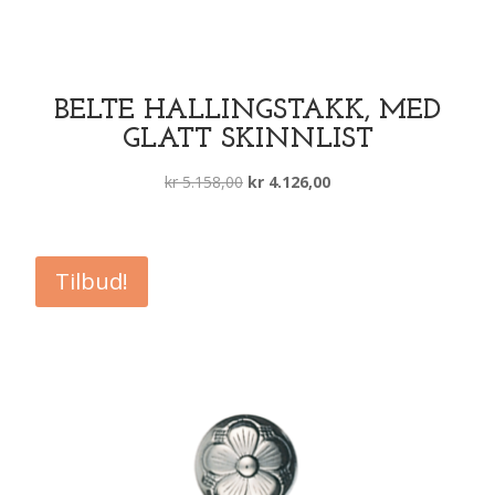
BELTE HALLINGSTAKK, MED
GLATT SKINNLIST
Opprinnelig
Nåværende
kr
5.158,00
kr
4.126,00
pris
pris
var:
er:
kr 5.158,00.
kr 4.126,00.
Tilbud!