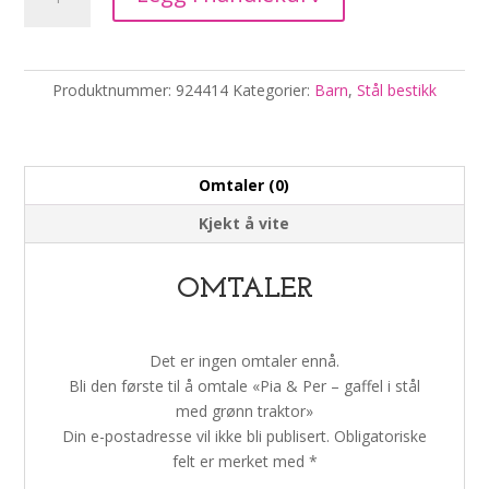
&
Per
-
gaffel
Produktnummer:
924414
Kategorier:
Barn
,
Stål bestikk
i
stål
med
grønn
Omtaler (0)
traktor
Kjekt å vite
antall
OMTALER
Det er ingen omtaler ennå.
Bli den første til å omtale «Pia & Per – gaffel i stål
med grønn traktor»
Din e-postadresse vil ikke bli publisert.
Obligatoriske
felt er merket med
*