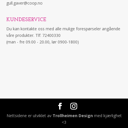
gull.gaver@coop.no
KUNDESERVICE
Du kan kontakte oss med alle mulige forespørseler angående
våre produkter. Tlf: 72400330
(man - fre 09.00 - 20.00, lør 0900-1800)
Nettsidene er utviklet av
Trollheimen Design
med kjærlighet
<3