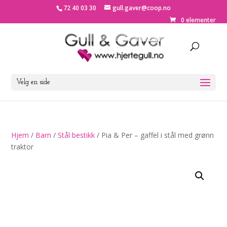
72 40 03 30
gull.gaver@coop.no
0 elementer
Velg en side
Hjem
/
Barn
/
Stål bestikk
/ Pia & Per – gaffel i stål med grønn
traktor