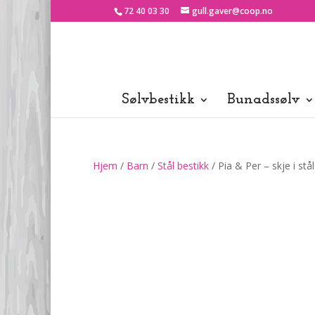
72 40 03 30
gull.gaver@coop.no
Sølvbestikk
Bunadssølv
Hjem
/
Barn
/
Stål bestikk
/ Pia & Per – skje i stå