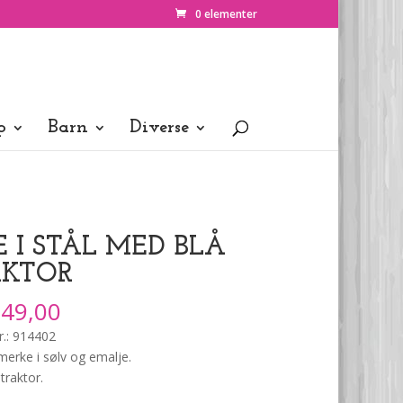
0 elementer
p
Barn
Diverse
JE I STÅL MED BLÅ
AKTOR
49,00
r.: 914402
merke i sølv og emalje.
traktor.