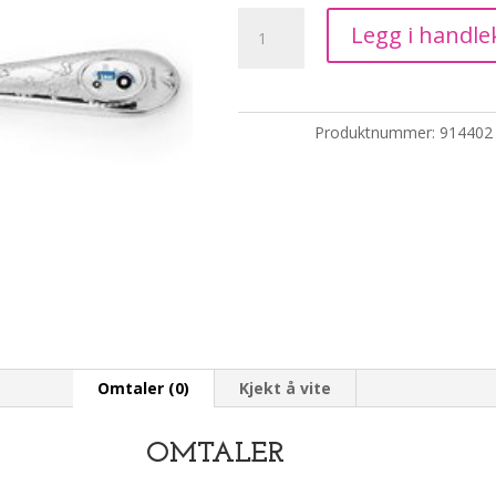
Pia
Legg i handle
&
Per
-
skje
Produktnummer:
914402
i
stål
med
blå
traktor
antall
Omtaler (0)
Kjekt å vite
OMTALER