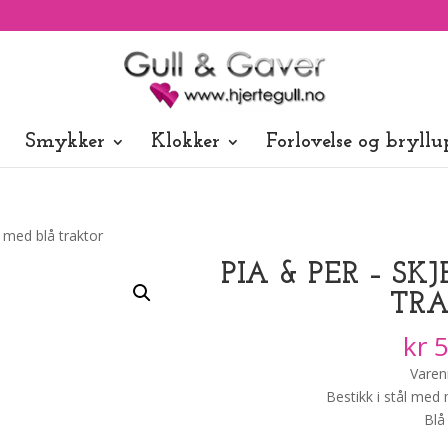
Smykker
Klokker
Forlovelse og bryllu
l med blå traktor
PIA & PER – SK
TR
kr
5
Varen
Bestikk i stål med 
Blå 