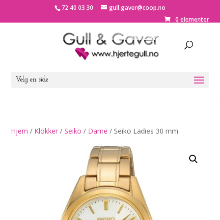
72 40 03 30
gull.gaver@coop.no
0 elementer
Velg en side
Hjem
/
Klokker
/
Seiko
/
Dame
/ Seiko Ladies 30 mm