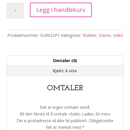
Seiko
Legg i handlekurv
Ladies
30
mm
antall
Produktnummer:
SUR632P1
Kategorier:
Klokker
,
Dame
,
Seiko
Omtaler (0)
Kjekt å vite
OMTALER
Det er ingen omtaler ennå.
Bli den første til å omtale «Seiko Ladies 30 mm»
Din e-postadresse vil ikke bli publisert.
Obligatoriske
felt er merket med
*