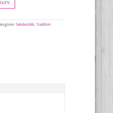
kurv
ategorier:
Sølvbestikk
,
Tradition