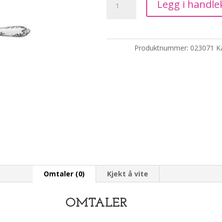
Legg i handle
/Syltetøyskje
i
Tradition
antall
Produktnummer:
023071
K
Omtaler (0)
Kjekt å vite
OMTALER