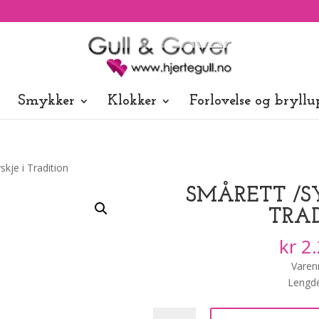
Smykker
Klokker
Forlovelse og bryllu
skje i Tradition
SMÅRETT /S
TRA
kr
2.
Varen
Lengde
Smårett