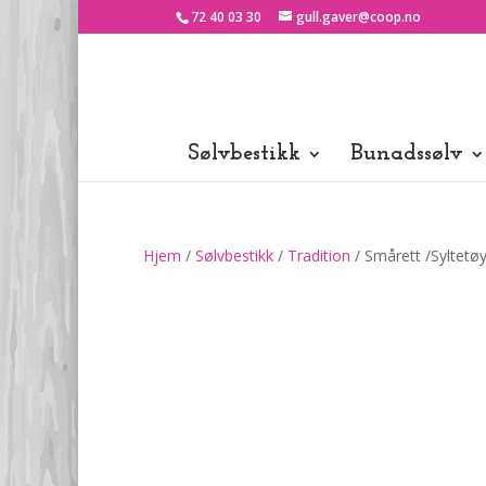
72 40 03 30
gull.gaver@coop.no
Sølvbestikk
Bunadssølv
Hjem
/
Sølvbestikk
/
Tradition
/ Smårett /Syltetøy