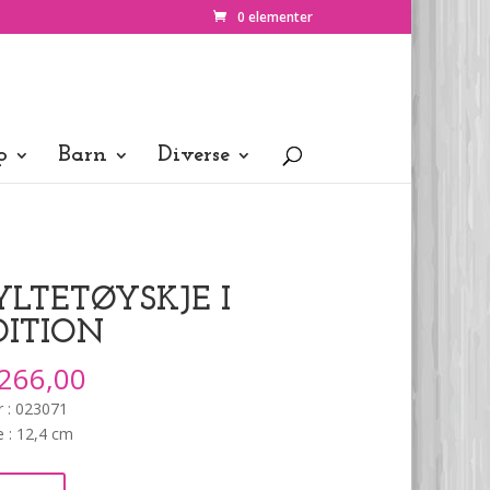
0 elementer
p
Barn
Diverse
YLTETØYSKJE I
DITION
266,00
r : 023071
 : 12,4 cm